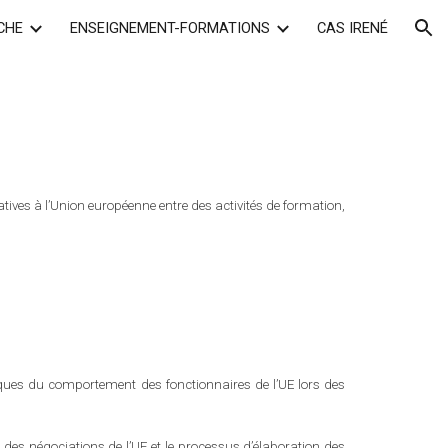
CHE
ENSEIGNEMENT-FORMATIONS
CAS IRENÉ
ion
ati
ve
s à l’Union européenne
entre des activités de formation,
;
tiques du comportement des fonctionnaires de l’UE lors des
s négociations de l’UE et le processus d’élaboration des