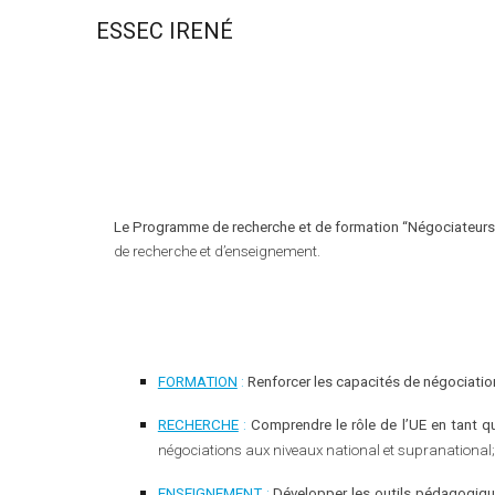
ESSEC IRENÉ
Sk
Le Programme de recherche et de formation “Négociateurs
de recherche et d’enseignement
.
FORMATION
:
Renforcer les capacités de négociatio
RECHERCHE
:
Comprendre le rôle de l’UE en tant q
négociations aux niveaux national et supranational;
ENSEIGNEMENT
:
Développer les outils pédagogiq