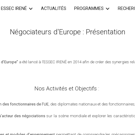
ESSEC IRENÉ
ACTUALITÉS
PROGRAMMES
RECHER
ip to main content
Skip to navigat
Négociateurs d'Europe : Présentation
 d’Europe”
a été lancé à l’ESSEC IRENÉ en 2014
afin de créer des synergies rel
Nos Activités et Objectifs :
n des fonctionnaires de l’UE
, des diplomates nationaux et des fonctionnaires
u’acteur des négociations
sur la scène mondiale
et explorer les caractéris
ues et modules d’enseignement
permettant de comprendre les mécanismes de