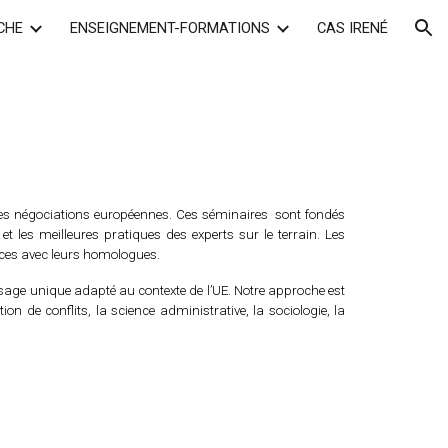
CHE
ENSEIGNEMENT-FORMATIONS
CAS IRENÉ
ion
des négociations européennes. Ces séminaires sont fondés
t les meilleures pratiques des experts sur le terrain. Les
nces avec leurs homologues.
ssage unique adapté au contexte de l’UE. Notre approche est
tion de conflits, la science administrative, la sociologie, la