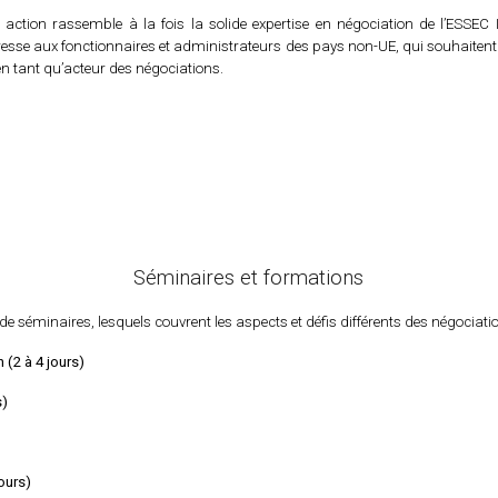
e action rassemble à la fois la solide expertise en négociation de l’ESSE
resse aux fonctionnaires et administrateurs des pays non-UE, qui souhaiten
en tant qu’acteur des négociations.
Séminaires et formations
e séminaires, lesquels couvrent
l
es aspects et défis différents des négociat
(2 à 4 jours)
s)
jours)