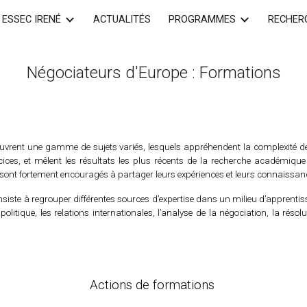
ESSEC IRENÉ
ACTUALITÉS
PROGRAMMES
RECHER
ip to main content
Skip to navigat
Négociateurs d'Europe : Formations
uvrent une gamme de sujets variés, lesquels appréhendent la complexité 
cices, et mêlent les résultats les plus récents de la recherche académique e
s sont fortement encouragés à partager leurs expériences et leurs connaissa
nsiste à regrouper différentes sources d’expertise dans un milieu d’apprenti
olitique, les relations internationales, l’analyse de la négociation, la résolu
Actions de formations