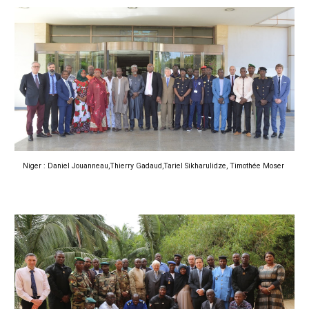
Niger : Daniel Jouanneau,Thierry Gadaud,Tariel Sikharulidze, Timothée Moser