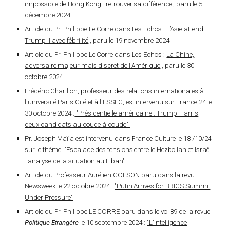
impossible de Hong Kong : retrouver sa différence
, paru le 5
décembre 2024
Article du Pr. Philippe Le Corre dans Les Echos :
L’Asie attend
Trump II avec fébrilité
, paru le 19 novembre 2024
A
rticle du Pr. Philippe Le Corre dans Les Echos :
La Chine,
adversaire majeur mais discret de l'Amérique
, paru le 30
octobre 2024
Frédéric Charillon, professeur des relations internationales à
l'université Paris Cité et à l'ESSEC, est intervenu sur France 24 le
30 octobre 2024 :
"Présidentielle américaine : Trump-Harris,
deux candidats au coude à coude".
Pr. Joseph Maïla est intervenu dans France Culture le 18 /10/24
sur le thème
"Escalade des tensions entre le Hezbollah et Israël
: analyse de la situation au Liban"
Article du Professeur Aurélien COLSON paru dans la revu
Newsweek le 22 octobre 2024 :
"Putin Arrives for BRICS Summit
Under Pressure"
Article du Pr. Philippe LE CORRE paru dans le vol 89 de la revue
Politique Etrangère
le 10 septembre 2024 :
"L'Intelligence