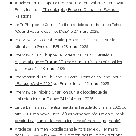
Article du Pr. Philippe Le Corre paru le 1er avril 2025 dans Asia
Policy Institute :
"The Interplay Between China and EU-India
Relations".
Le Pr Philippe Le Corre a écrit un article paru dans Les Echos
"
Quand Poutine courtise l’Asie
" le 27 mars 2025.
Interview avec Joseph Maïla, professeur à l'ESSEC, sur la
situation en Syrie sur RFI le 23 mars 2025.
Interview du Pr. Philippe Le Corre sur BFMTV : "
Stratégie
diplomatique de Trump: "On ne voit pas très bien où sont les
garde-fous"
le 13 mars 2025
Intervention
du Pr. Philippe Le Corre
"
Droits de douane : pour
l'Europe, c'est + 25%
"
sur France Info
le 12
mars
2025
Interview de Frédéric Charillon sur la géopolitique de
l'intimidation sur France 24 le 14 mars 2025
Linda Benraïs est mentionnée dans l'article du 3 mars 2025 du
site RSE Data News , intitulé
"Gouvernance, régulation durable,
devoir de vigilance : la médiation, une démarche gagnante"
Article de Fahimeh Robiolle dans le hors série du 1er mars
2025 de la revue l'Arche : "PLAIDOYER POUR LE COMBAT DES