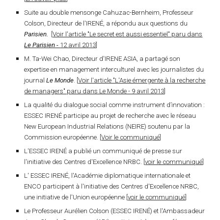
Suite au double mensonge Cahuzac-Bernheim
, Professeur
Colson, Directeur de l'IRENÉ
, a répondu aux questions du
Parisien.
[
Voir l'article "Le secret est aussi essentiel" paru dans
Le Parisien -
12 avril 2013
]
M. Ta-Wei Chao, Directeur d'IRENE ASIA
, a partagé son
expertise en management interculturel avec les journalistes du
journal
Le Monde
. [
Voir l'article "L'Asie émergente à la recherche
de managers" paru dans Le Monde - 9 avril 2013
]
La qualité du dialogue social comme instrument d’innovation :
ESSEC IRENÉ participe au projet de recherche avec le réseau
New European Industrial Relations (NEIRE) soutenu par la
Commission européenne. [
Voir le communiqué
]
L'ESSEC IRENÉ a publié un communiqué de presse sur
l'initiative des Centres d'Excellence NRBC.
[
voir le communiqué
]
L'
ESSEC IRENÉ, l'Académie diplomatique internationale et
ENCO participent à l'initiative des Centres d'Excellence NRBC
,
une initiative de l'Union européenne [
voir le communiqué
]
Le Professeur Aurélien Colson (ESSEC IRENÉ) et l'Ambassadeur