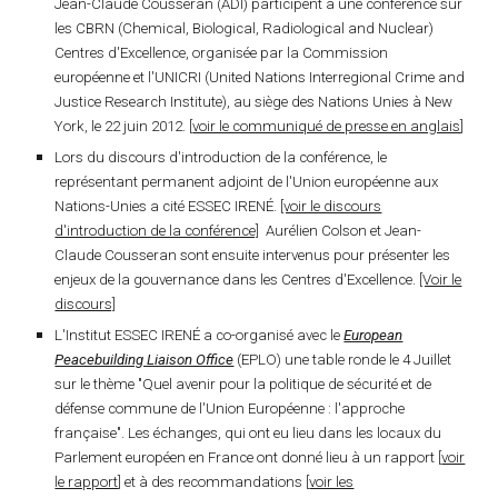
Jean-Claude Cousseran (ADI) participent à une
conférence
sur
les
CBRN
(Chemical, Biological, Radiological and Nuclear)
Centres d'Excellence
, organisée par la
Commission
européenne et l'UNICRI
(United Nations Interregional Crime and
Justice Research Institute), au siège des
Nations Unies à New
York
, le 22 juin 2012. [
voir le communiqué de presse en anglais
]
Lors du discours d'introduction de la conférence, le
représentant permanent adjoint de l'Union européenne aux
Nations-Unies
a cité ESSEC IRENÉ.
[voir le discours
d'introduction de la conférence]
Aurélien Colson et Jean-
Claude Cousseran sont ensuite intervenus pour présenter les
enjeux de la gouvernance dans les Centres d'Excellence.
[Voir le
discours]
L'Institut ESSEC IRENÉ a co-organisé avec le
European
Peacebuilding Liaison Office
(EPLO) une
table ronde
le 4 Juillet
sur le thème
"Quel avenir pour la politique de sécurité et de
défense commune de l'Union Européenne : l'approche
française".
Les échanges, qui ont eu lieu dans les locaux du
Parlement européen en France ont donné lieu à un
rapport
[
voir
le rapport
] et à des
recommandations
[
voir les