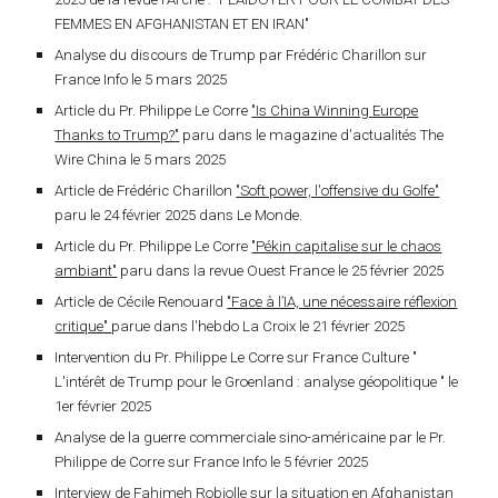
FEMMES EN AFGHANISTAN ET EN IRAN"
Analyse du discours de Trump par Frédéric Charillon sur
France Info le 5 mars 2025
Article du Pr. Philippe Le Corre
"
Is China Winning Europe
Thanks to Trump?
"
paru dans l
e magazine d'actualités The
Wire China
le
5 mars
2025
Article de Frédéric Charillon
"Soft power, l'offensive du Golfe"
paru le 24 février 2025 dans Le Monde.
Article du Pr. Philippe Le Corre
"Pékin capitalise sur le chaos
ambiant"
paru dans la revue Ouest France le 25 février 2025
Article de Cécile Renouard
"Face à l’IA, une nécessaire réflexion
critique"
parue dans l'hebdo La Croix le 21 février 2025
Intervention du Pr. Philippe Le Corre sur France Culture "
L'intérêt de Trump pour le Groenland : analyse géopolitique " le
1er février 2025
Analyse de la guerre commerciale sino-américaine par le Pr.
Philippe de Corre sur France Info le 5 février 2025
Interview de Fahimeh Robiolle sur la situation en Afghanistan