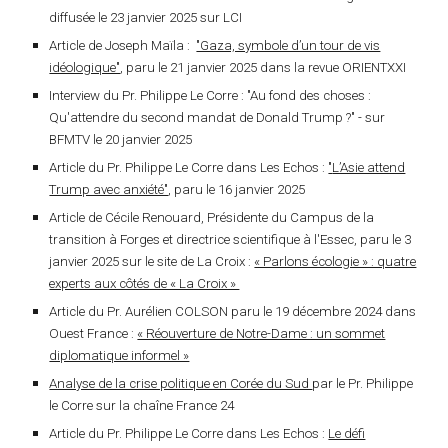
diffusée le 23 janvier 2025 sur LCI
Article de Joseph Maïla :
"Gaza, symbole d’un tour de vis
idéologique"
, paru le 21 janvier 2025 dans la revue ORIENTXXI
Interview du Pr. Philippe Le Corre : "Au fond des choses :
Qu'attendre du second mandat de Donald Trump ?" - sur
BFMTV le 20 janvier 2025
Article du Pr. Philippe Le Corre dans Les Echos :
"
L’Asie attend
Trump avec anxiété"
, paru le 16 janvier 2025
Article de Cécile Renouard, Présidente du Campus de la
transition à Forges et directrice scientifique à l'Essec, paru le 3
janvier 2025 sur le site de La Croix :
« Parlons écologie » : quatre
experts aux côtés de « La Croix »
Article du Pr. Aurélien COLSON paru le 19 décembre 2024 dans
Ouest France :
« Réouverture de Notre-Dame : un sommet
diplomatique informel »
Analyse de la crise politique en Corée du Sud
par le Pr. Philippe
le Corre sur la chaîne France 24
Article du Pr. Philippe Le Corre dans Les Echos :
Le défi