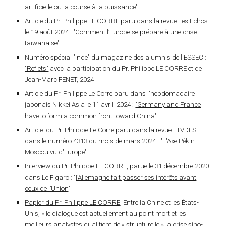
artificielle ou la course à la puissance"
Article
du Pr. Philippe LE CORRE
paru dans la revue Les Echos
le 19 août 2024 :
"Comment l’Europe se prépare à une crise
taïwanaise"
Numéro spécial "Inde" du magazine des alumnis de l'ESSEC :
"Reflets"
avec la participation du Pr. Philippe LE CORRE et de
Jean-Marc FENET, 2024
Article du
Pr. Philippe Le Corre
paru dans l'hebdomadaire
japonais
Nikkei Asia
le 11 avril 2024 :
"Germany and France
have to form a common front toward China"
Article
du
Pr. Philippe Le Corre
paru dans la revue ETVDES
dans le numéro 4313 du mois de mars 2024 :
"L'Axe Pékin-
Moscou vu d'Europe"
Interview du Pr. Philippe LE CORRE, parue le 31 décembre 2020
dans Le Figaro :
"
l’Allemagne fait passer ses intérêts avant
ceux de l’Union
"
Papier du Pr. Philippe LE CORRE
, Entre la Chine et les États-
Unis, « le dialogue est actuellement au point mort et les
meilleurs analystes qualifient de « structurelle » la crise sino-