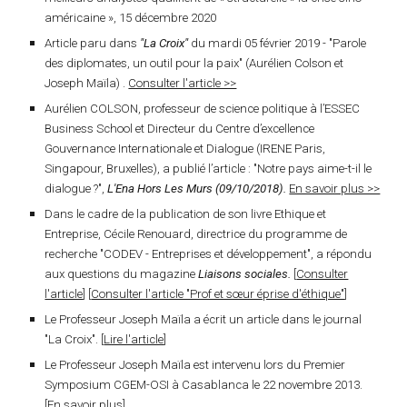
américaine », 15 décembre 2020
Article paru dans
"La Croix"
du mardi 05 février 2019 -
"Parole
des diplomates, un outil pour la paix" (Aurélien Colson et
Joseph Maïla) .
Consulter l'article >>
Aurélien COLSON, professeur de science politique à l’ESSEC
Business School et Directeur du Centre d’excellence
Gouvernance Internationale et Dialogue (IRENE Paris,
Singapour, Bruxelles),
a publié l’article :
"Notre pays aime-t-il le
dialogue ?",
L'Ena Hors Les Murs (09/10/2018).
En savoir plus >>
Dans le cadre de la publication de son livre Ethique et
Entreprise,
Cécile Renouard, directrice du programme de
recherche "CODEV - Entreprises et développement"
, a répondu
aux questions du magazine
Liaisons sociales.
[
Consulter
l'article
] [
Consulter l'article "Prof et sœur éprise d'éthique"
]
Le
Professeur Joseph Maïla
a écrit un article dans le journal
"La Croix". [
Lire l'article
]
Le
Professeur Joseph Maïla
est intervenu
lors du Premier
Symposium CGEM-OSI à Casablanca le 22 novembre 2013.
[
En savoir plus
]