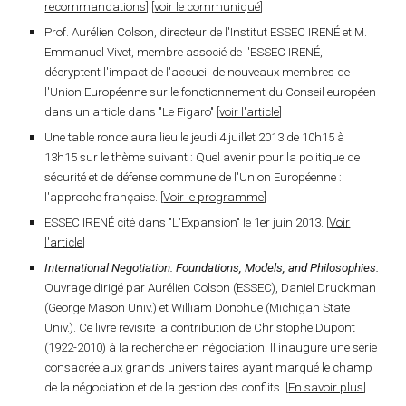
recommandations
] [
voir le communiqué
]
Prof. Aurélien Colson, directeur de l'Institut ESSEC IRENÉ
et
M.
Emmanuel Vivet
,
membre associé de l'ESSEC IRENÉ
,
décryptent l'impact de l'accueil de nouveaux membres de
l'Union Européenne sur le fonctionnement du Conseil européen
dans un article dans "Le Figaro" [
voir l'article
]
Une
table ronde
aura lieu le
jeudi 4 juillet
2013
de 10h15 à
13h15 sur le thème suivant :
Quel avenir pour la politique de
sécurité et de défense commune de l'Union Européenne :
l'approche française
. [
Voir le programme
]
ESSEC IRENÉ cité dans "L'Expansion" le 1er juin 2013. [
Voir
l'article
]
International Negotiation: Foundations, Models, and Philosophies.
Ouvrage dirigé par Aurélien Colson (ESSEC), Daniel Druckman
(George Mason Univ.) et William Donohue (Michigan State
Univ.). Ce livre revisite la contribution de Christophe Dupont
(1922-2010) à la recherche en négociation. Il inaugure une série
consacrée aux grands universitaires ayant marqué le champ
de la négociation et de la gestion des conflits. [
En savoir plus
]