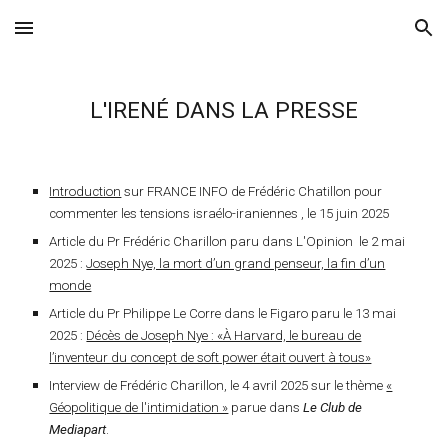
Skip to main content
Skip to navigation
L'IRENÉ DANS LA PRESSE
Introduction
sur FRANCE INFO de Frédéric Chatillon pour
commenter les tensions israélo-iraniennes , le 15 juin 2025
Article du Pr Frédéric Charillon paru dans L'Opinion le 2 mai
2025 :
Joseph Nye, la mort d’un grand penseur, la fin d’un
monde
Article du Pr Philippe Le Corre dans le Figaro paru le 13 mai
2025 :
Décès de Joseph Nye : «À Harvard, le bureau de
l’inventeur du concept de soft power était ouvert à tous»
Interview de Frédéric Charillon, le 4 avril 2025 sur le thème
«
Géopolitique de l'intimidation »
parue dans
Le Club de
Mediapart
.