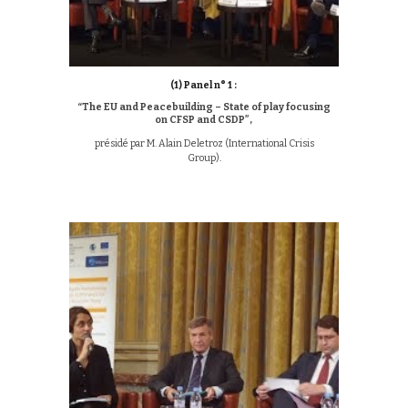
(1)
Panel n° 1 :
“The EU and Peacebuilding – State of play focusing
on CFSP and CSDP”,
présidé par M. Alain Deletroz (International Crisis
Group)
.