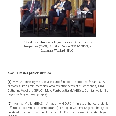
D
ébat de clôture
avec M. Joseph Maïla, Directeur de la
Prospective (MAEE), Aurélien Colson (ESSEC IRÉNÉ) et
Catherine Woollard (EPLO).
Avec l’aimable participation de :
(1)
MM. Andrew Byrne (Service européen pour l’action extérieure, SEAE),
Nicolas Suran (ministère des Affaires étrangères et européennes, MAEE),
Catherine Woollard (EPLO), Marc Fonbaustier (MAEE) et Damien Helly (EU
Institute for Security Studies)
(2)
Marina Vraila (EEAS), Arnaud MIGOUX (ministère français de la
Défense et des Anciens combattants), François Gaulme (Agence française
de développement), Michel Foucher (IHEDN), le Général Guy de Haynin